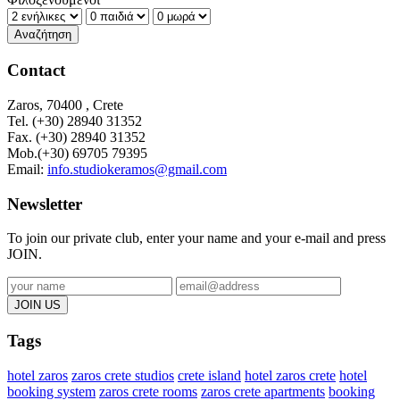
Αναζήτηση
Contact
Zaros, 70400 , Crete
Tel. (+30) 28940 31352
Fax. (+30)
28940 31352
Mob.(+30) 69705 79395
Email:
info.studiokeramos@gmail.com
Newsletter
To join our private club, enter your name and your e-mail and press
JOIN.
Tags
hotel zaros
zaros crete studios
crete island
hotel zaros crete
hotel
booking system
zaros crete rooms
zaros crete apartments
booking